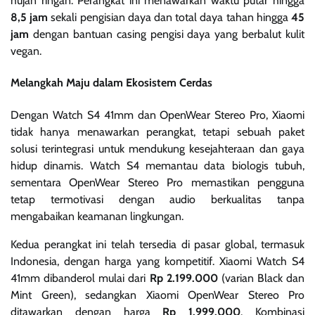
hujan ringan. Perangkat ini menawarkan waktu putar hingga
8,5 jam
sekali pengisian daya dan total daya tahan hingga
45
jam
dengan bantuan casing pengisi daya yang berbalut kulit
vegan.
Melangkah Maju dalam Ekosistem Cerdas
Dengan Watch S4 41mm dan OpenWear Stereo Pro, Xiaomi
tidak hanya menawarkan perangkat, tetapi sebuah paket
solusi terintegrasi untuk mendukung kesejahteraan dan gaya
hidup dinamis. Watch S4 memantau data biologis tubuh,
sementara OpenWear Stereo Pro memastikan pengguna
tetap termotivasi dengan audio berkualitas tanpa
mengabaikan keamanan lingkungan.
Kedua perangkat ini telah tersedia di pasar global, termasuk
Indonesia, dengan harga yang kompetitif. Xiaomi Watch S4
41mm dibanderol mulai dari
Rp 2.199.000
(varian Black dan
Mint Green), sedangkan Xiaomi OpenWear Stereo Pro
ditawarkan dengan harga
Rp 1.999.000
. Kombinasi