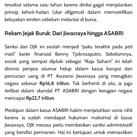
tersebut selama satu tahun karena dinilai gagal menjalankan
prinsip kehati-hatian (
due diligence
) dalam memverifikasi
kelayakan emiten sebelum melantai di bursa.
Rekam Jejak Buruk: Dari Jiwasraya hingga ASABRI
Sanksi dari OJK ini seolah menjadi “paku terakhir pada peti
mati” karier finansial Benny Tjokrosaputro. Sebelumnya,
sosok yang sempat dijuluki sebagai “Raja Saham” ini telah
divonis penjara seumur hidup dalam kasus korupsi dan
pencucian uang di PT Asuransi Jiwasraya yang merugikan
negara sebesar
Rp16,8 triliun
. Tak berhenti di situ, ia juga
terlibat dalam skandal PT ASABRI dengan kerugian negara
mencapai
Rp22,7 triliun
.
Meskipun dalam kasus ASABRI hakim menjatuhkan vonis nihil
karena ia sudah mendapat hukuman maksimal di kasus
Jiwasraya, OJK merasa perlu memberikan sanksi administratif
yang bersifat permanen. Hal ini bertujuan untuk memastikan