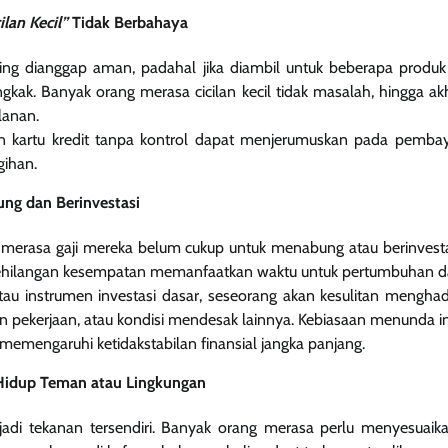
ilan Kecil”
Tidak Berbahaya
ng dianggap aman, padahal jika diambil untuk beberapa produk se
kak. Banyak orang merasa cicilan kecil tidak masalah, hingga 
lanan.
an kartu kredit tanpa kontrol dapat menjerumuskan pada pembaya
gihan.
g dan Berinvestasi
merasa gaji mereka belum cukup untuk menabung atau berinvest
i kehilangan kesempatan memanfaatkan waktu untuk pertumbuhan d
au instrumen investasi dasar, seseorang akan kesulitan menghada
gan pekerjaan, atau kondisi mendesak lainnya. Kebiasaan menunda in
 memengaruhi ketidakstabilan finansial jangka panjang.
Hidup Teman atau Lingkungan
adi tekanan tersendiri. Banyak orang merasa perlu menyesuai