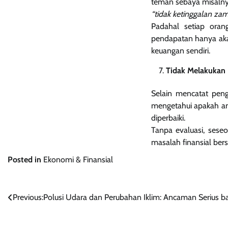
teman sebaya misalnya
“tidak ketinggalan za
Padahal setiap oran
pendapatan hanya aka
keuangan sendiri.
Tidak Melakukan 
Selain mencatat peng
mengetahui apakah an
diperbaiki.
Tanpa evaluasi, ses
masalah finansial bersi
Posted in
Ekonomi & Finansial
Navigasi
Previous:
Polusi Udara dan Perubahan Iklim: Ancaman Serius b
pos