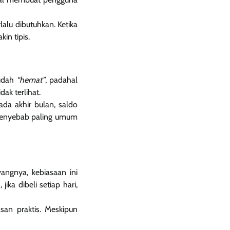
alu dibutuhkan. Ketika
in tipis.
udah
“hemat”
, padahal
dak terlihat.
ada akhir bulan, saldo
u penyebab paling umum
angnya, kebiasaan ini
ka dibeli setiap hari,
san praktis. Meskipun