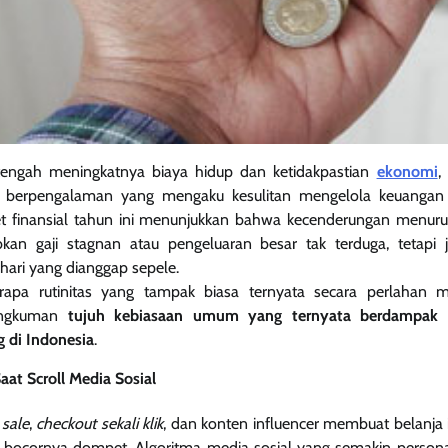
engah meningkatnya biaya hidup dan ketidakpastian
ekonomi
,
 berpengalaman yang mengaku kesulitan mengelola keuangan p
et finansial tahun ini menunjukkan bahwa kecenderungan menur
an gaji stagnan atau pengeluaran besar tak terduga, tetapi 
-hari yang dianggap sepele.
rapa rutinitas yang tampak biasa ternyata secara perlahan me
rangkuman
tujuh kebiasaan umum yang ternyata berdampak n
g di Indonesia
.
aat Scroll Media Sosial
 sale
,
checkout sekali klik
, dan konten influencer membuat belanja 
 bocornya dompet. Algoritma media sosial yang semakin perso