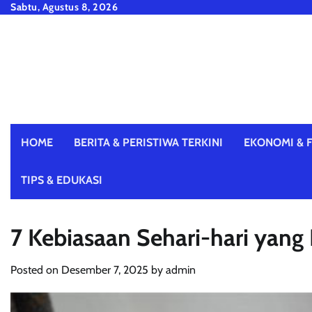
Skip
Sabtu, Agustus 8, 2026
to
content
HOME
BERITA & PERISTIWA TERKINI
EKONOMI & F
TIPS & EDUKASI
7 Kebiasaan Sehari-hari yan
Posted on
Desember 7, 2025
by
admin