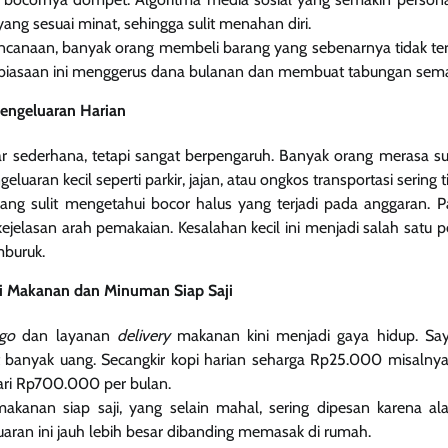
ang sesuai minat, sehingga sulit menahan diri.
ncanaan, banyak orang membeli barang yang sebenarnya tidak terl
ebiasaan ini menggerus dana bulanan dan membuat tabungan semak
engeluaran Harian
gar sederhana, tetapi sangat berpengaruh. Banyak orang merasa s
luaran kecil seperti parkir, jajan, atau ongkos transportasi sering ti
ang sulit mengetahui bocor halus yang terjadi pada anggaran. P
 kejelasan arah pemakaian. Kesalahan kecil ini menjadi salah sat
buruk.
eli Makanan dan Minuman Siap Saji
-go
dan layanan
delivery
makanan kini menjadi gaya hidup. Say
nyak uang. Secangkir kopi harian seharga Rp25.000 misalnya, ji
ari Rp700.000 per bulan.
akanan siap saji, yang selain mahal, sering dipesan karena ala
ran ini jauh lebih besar dibanding memasak di rumah.