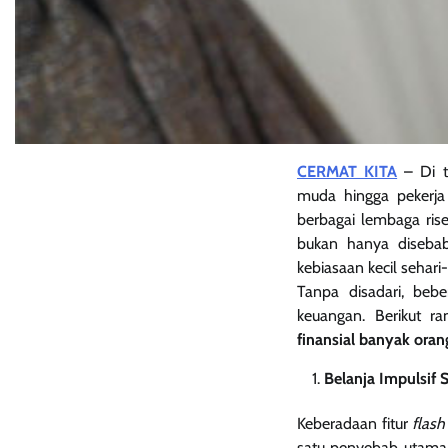
CERMAT KITA
– Di t
muda hingga pekerja
berbagai lembaga ris
bukan hanya disebabk
kebiasaan kecil sehari
Tanpa disadari, bebe
keuangan. Berikut 
finansial banyak oran
Belanja Impulsif S
Keberadaan fitur
flash
satu penyebab utama