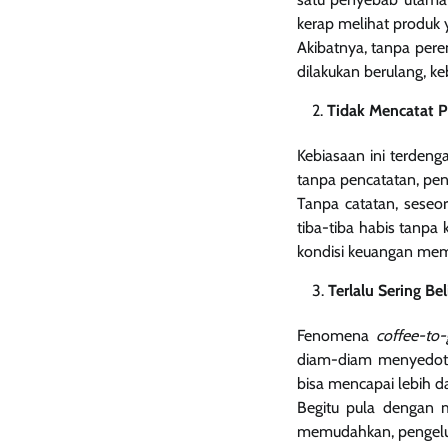
kerap melihat produk y
Akibatnya, tanpa pere
dilakukan berulang, k
Tidak Mencatat P
Kebiasaan ini terden
tanpa pencatatan, penge
Tanpa catatan, seseor
tiba-tiba habis tanpa
kondisi keuangan mem
Terlalu Sering B
Fenomena
coffee-to
diam-diam menyedot ba
bisa mencapai lebih d
Begitu pula dengan m
memudahkan, pengelua