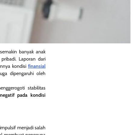
 semakin banyak anak
ribadi. Laporan dari
unnya kondisi
finansial
juga dipengaruhi oleh
nggerogoti stabilitas
egatif pada kondisi
impulsif menjadi salah
nal membuat pengguna