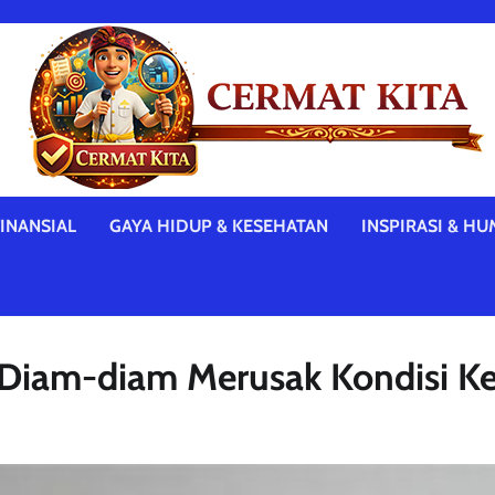
INANSIAL
GAYA HIDUP & KESEHATAN
INSPIRASI & HU
g Diam-diam Merusak Kondisi 