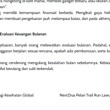
 nongkrong di kafe mahal, membeli gadget terbaru, atau liburan
man”
.
g memiliki kemampuan finansial berbeda. Mengikuti gaya hid
n membuat pengeluaran jauh melampaui batas, dan pada akhirn
Evaluasi Keuangan Bulanan
eluaran, banyak orang melewatkan evaluasi bulanan. Padahal, e
ggaran berjalan sesuai rencana, apakah ada pemborosan, serta b
eorang cenderung mengulang kesalahan bulan sebelumnya. Kebia
fat berulang dan sulit terkendali.
agi Kesehatan Global
Next:
Dua Pelari Trail Run La