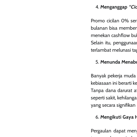
Menganggap
“Cic
Promo cicilan 0% seri
bulanan bisa membeng
menekan cashflow bu
Selain itu, pengguna
terlambat melunasi ta
Menunda Menabun
Banyak pekerja muda 
kebiasaan ini berart
Tanpa dana darurat at
seperti sakit, kehilan
yang secara signifikan
Mengikuti Gaya 
Pergaulan dapat menj