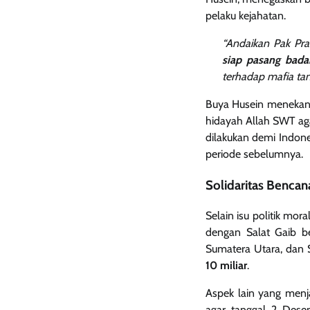
pelaku kejahatan.
“Andaikan Pak Pr
siap pasang bada
terhadap mafia tan
Buya Husein menekank
hidayah Allah SWT aga
dilakukan demi Indone
periode sebelumnya.
Solidaritas Benca
Selain isu politik mor
dengan Salat Gaib 
Sumatera Utara, dan 
10 miliar
.
Aspek lain yang menj
agar tanggal 2 Dese