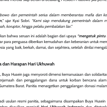
abowo dan pemerintah serius dalam memberantas mafia dan ko
n
,”
ujar Kyai Sobri.
“Kami siap mendukung pemerintah dalam 
ah, koruptor, hingga pelaku pembalakan liar.”
an bahwa seruan ini adalah bagian dari upaya
“mengetuk pintu 
r para penguasa diberikan kemudahan dan keberanian untuk mempe
sia yang baik, berkah, damai, dan sejahtera, setelah dinilai meng
na dan Harapan Hari Ukhuwah
al, Buya Husein juga menyoroti dimensi kemanusiaan dan solidaritas
berjamaah dan penggalangan dana untuk korban bencana alam
Sumatera Barat. Panitia menargetkan penggalangan donasi malam
adi usulan resmi panitia, sebagaimana disampaikan Buya Husein
mber diusulkan menjadi
Hari Ukhuwah Indonesia
dan ditetapk