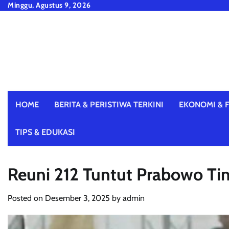
Skip
Minggu, Agustus 9, 2026
to
content
HOME
BERITA & PERISTIWA TERKINI
EKONOMI & F
TIPS & EDUKASI
Reuni 212 Tuntut Prabowo Ti
Posted on
Desember 3, 2025
by
admin