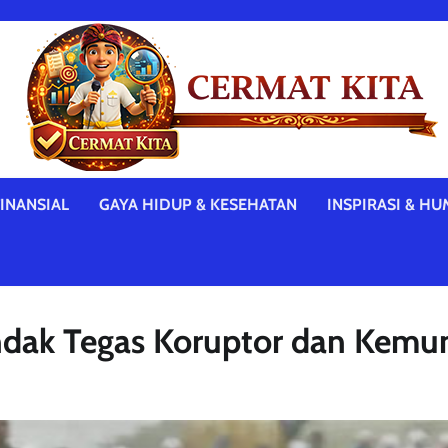
INANSIAL
GAYA HIDUP & KESEHATAN
INSPIRASI & HU
ndak Tegas Koruptor dan Kemu