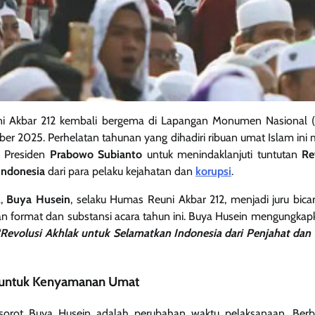
i Akbar 212 kembali bergema di Lapangan Monumen Nasional (
ber 2025. Perhelatan tahunan yang dihadiri ribuan umat Islam in
 Presiden
Prabowo Subianto
untuk menindaklanjuti tuntutan
Re
Indonesia
dari para pelaku kejahatan dan
korupsi
.
a,
Buya Husein
, selaku Humas Reuni Akbar 212, menjadi juru bica
n format dan substansi acara tahun ini. Buya Husein mengungka
“Revolusi Akhlak untuk Selamatkan Indonesia dari Penjahat dan
 untuk Kenyamanan Umat
sorot Buya Husein adalah perubahan waktu pelaksanaan. Berb