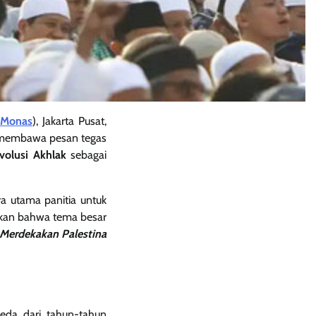
Monas
), Jakarta Pusat,
i membawa pesan tegas
volusi Akhlak
sebagai
ra utama panitia untuk
pkan bahwa tema besar
 Merdekakan Palestina
eda dari tahun-tahun