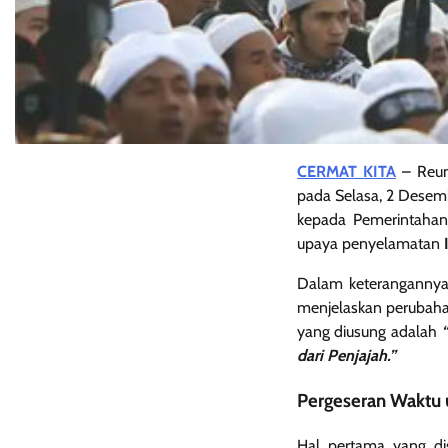
CERMAT KITA
– Reun
pada Selasa, 2 Desem
kepada Pemerintahan
upaya penyelamatan
Dalam keteranganny
menjelaskan perubaha
yang diusung adalah
dari Penjajah.”
Pergeseran Waktu
Hal pertama yang di