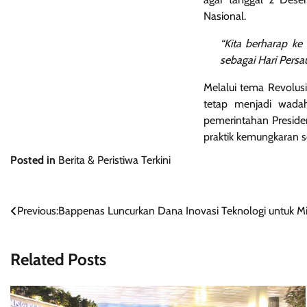
Nasional.
“Kita berharap ke
sebagai Hari Pers
Melalui tema Revolus
tetap menjadi wada
pemerintahan Preside
praktik kemungkaran se
Posted in
Berita & Peristiwa Terkini
Navigasi
Previous:
Bappenas Luncurkan Dana Inovasi Teknologi untuk Miti
pos
Related Posts