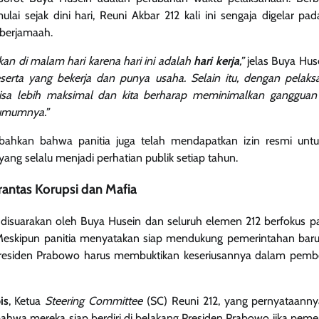
ai sejak dini hari, Reuni Akbar 212 kali ini sengaja digelar pa
 berjamaah.
akan di malam hari karena hari ini adalah
hari kerja
,”
jelas Buya Hus
erta yang bekerja dan punya usaha. Selain itu, dengan pelaks
isa lebih maksimal dan kita berharap meminimalkan gangguan t
umumnya.”
hkan bahwa panitia juga telah mendapatkan izin resmi untu
ang selalu menjadi perhatian publik setiap tahun.
rantas Korupsi dan Mafia
disuarakan oleh Buya Husein dan seluruh elemen 212 berfokus
 Meskipun panitia menyatakan siap mendukung pemerintahan baru, 
: Presiden Prabowo harus membuktikan keseriusannya dalam pemb
is
, Ketua
Steering Committee
(SC) Reuni 212, yang pernyataanny
hwa mereka siap berdiri di belakang Presiden Prabowo jika peme