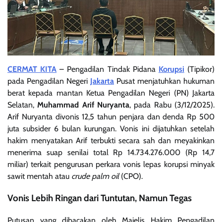
CERMAT KITA
– Pengadilan Tindak Pidana
Korupsi
(Tipikor)
pada Pengadilan Negeri
Jakarta
Pusat menjatuhkan hukuman
berat kepada mantan Ketua Pengadilan Negeri (PN) Jakarta
Selatan,
Muhammad Arif Nuryanta
, pada Rabu (3/12/2025).
Arif Nuryanta divonis 12,5 tahun penjara dan denda Rp 500
juta subsider 6 bulan kurungan. Vonis ini dijatuhkan setelah
hakim menyatakan Arif terbukti secara sah dan meyakinkan
menerima suap senilai total Rp 14.734.276.000 (Rp 14,7
miliar) terkait pengurusan perkara vonis lepas korupsi minyak
sawit mentah atau
crude palm oil
(CPO).
Vonis Lebih Ringan dari Tuntutan, Namun Tegas
Putusan yang dibacakan oleh Majelis Hakim Pengadilan