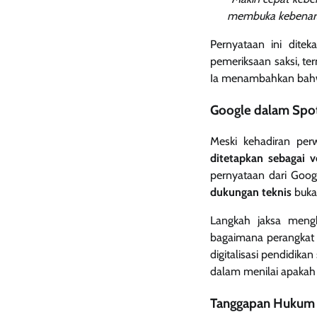
membuka kebenara
Pernyataan ini dite
pemeriksaan saksi, t
Ia menambahkan bahwa
Google dalam Spotl
Meski kehadiran per
ditetapkan sebagai
pernyataan dari Goog
dukungan teknis
bukan
Langkah jaksa mengh
bagaimana perangkat 
digitalisasi pendidik
dalam menilai apakah 
Tanggapan Hukum &