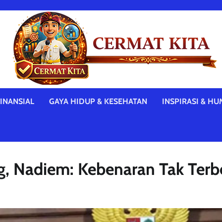
INANSIAL
GAYA HIDUP & KESEHATAN
INSPIRASI & HU
ng, Nadiem: Kebenaran Tak Ter