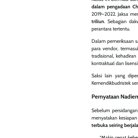
dalam pengadaan Chr
2019–2022. Jaksa me
triliun
. Sebagian dak
perantara tertentu.
Dalam pemeriksaan sak
para vendor, termasu
tradisional, kehadir
kontraktual dan lisens
Saksi lain yang dip
Kemendikbudristek ser
Pernyataan Nadiem
Sebelum persidangan
menyatakan kesiapan 
terbuka seiring berj
“Makin cepat keben