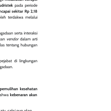
dristek
pada periode
capai sekitar Rp 2,18
leh terdakwa melalui
gadaan serta interaksi
ukan
vendor
dalam arti
elas tentang hubungan
ejabat di lingkungan
ngadaan.
pemulihan kesehatan
 bahwa
kebenaran akan
atu, saksi pun akan