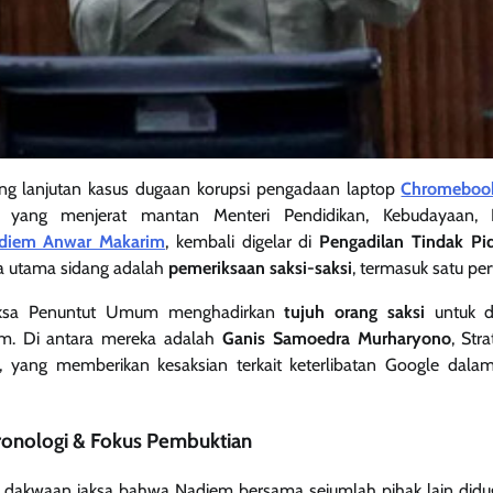
ng lanjutan kasus
dugaan korupsi pengadaan laptop
Chromeboo
yang menjerat mantan Menteri Pendidikan, Kebudayaan, R
diem Anwar Makarim
, kembali digelar di
Pengadilan Tindak Pid
da utama sidang adalah
pemeriksaan saksi-saksi
, termasuk satu pe
Jaksa Penuntut Umum menghadirkan
tujuh orang saksi
untuk di
im. Di antara mereka adalah
Ganis Samoedra Murharyono
, Str
n, yang memberikan kesaksian terkait keterlibatan Google dal
Kronologi & Fokus Pembuktian
ri dakwaan jaksa bahwa Nadiem bersama sejumlah pihak lain did