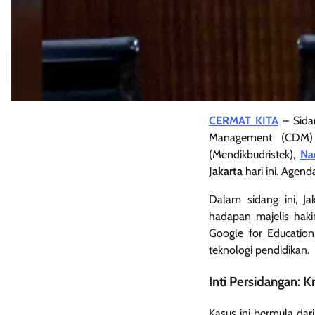
CERMAT KITA
– Sida
Management (CDM)
(Mendikbudristek),
Na
Jakarta
hari ini. Agen
Dalam sidang ini, 
hadapan majelis hak
Google for Educatio
teknologi pendidikan.
Inti Persidangan: 
Kasus ini bermula da