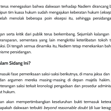
 terus menegaskan bahwa dakwaan terhadap Nadiem dirancang be
kipun tim kuasa hukum sudah mengajukan keberatan hukum (
eksep
elah menolak beberapa poin eksepsi itu, sehingga persidanga
an serta kritik dari publik terus berkembang. Sejumlah kalanga
ansparan, sementara yang lain mengkritisi keterlibatan tokoh 
aksi. Di tengah semua dinamika itu, Nadiem tetap menekankan bah
nisme persidangan.
lam Sidang Ini?
suki fase pemeriksaan saksi-saksi berikutnya, di mana jaksa da
 dan argumen mereka masing-masing di depan majelis hakim.
rangan saksi terkait kronologi pengadaan dan prosedur administ
ut hukum.
ian akan mempertimbangkan keseluruhan bukti termasuk keteran
 apakah dakwaan terbukti
beyond reasonable doubt
(di luar kera