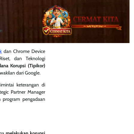
k
dan Chrome Device
iset, dan Teknologi
ana Korupsi (Tipikor)
rwakilan dari Google.
mintai keterangan di
ategic Partner Manager
am program pengadaan
uga
melakukan korupsi