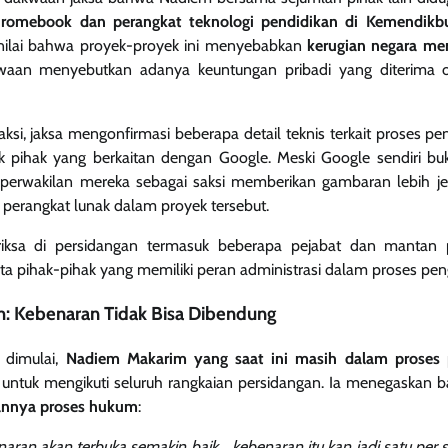
omebook dan perangkat teknologi pendidikan di Kemendikbu
nilai bahwa proyek-proyek ini menyebabkan
kerugian negara men
waan menyebutkan adanya keuntungan pribadi yang diterima o
si, jaksa mengonfirmasi beberapa detail teknis terkait proses pen
k pihak yang berkaitan dengan Google. Meski Google sendiri b
an perwakilan mereka sebagai saksi memberikan gambaran lebih j
i perangkat lunak dalam proyek tersebut.
eriksa di persidangan termasuk beberapa pejabat dan mantan p
ta pihak-pihak yang memiliki peran administrasi dalam proses pe
: Kebenaran Tidak Bisa Dibendung
 dimulai,
Nadiem Makarim yang saat ini masih dalam proses 
untuk mengikuti seluruh rangkaian persidangan. Ia menegaskan
alannya proses hukum
:
aran akan terbuka semakin baik… kebenaran itu kan jadi satu per s