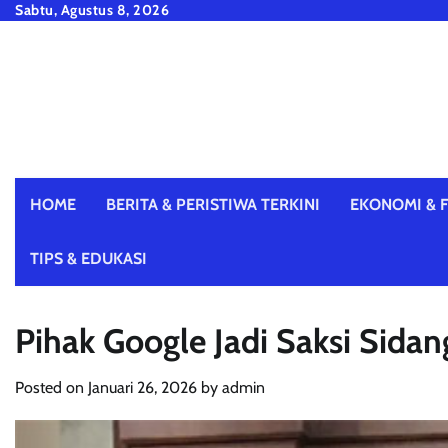
Skip
Sabtu, Agustus 8, 2026
to
content
HOME
BERITA & PERISTIWA TERKINI
EKONOMI & F
TIPS & EDUKASI
Pihak Google Jadi Saksi Sida
Posted on
Januari 26, 2026
by
admin