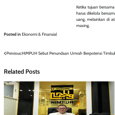
Ketika tujuan bersama
harus dikelola bersam
uang, melainkan di at
masing.
Posted in
Ekonomi & Finansial
Navigasi
Previous:
HIMPUH Sebut Penundaan Umrah Berpotensi Timbulka
pos
Related Posts