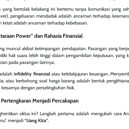
 yang bertolak belakang ini bertemu tanpa komunikasi yang sehat
aver), pengeluaran mendadak adalah ancaman terhadap keamana
n ketat adalah ancaman terhadap kebebasan.
taraan Power” dan Rahasia Finansial
ring muncul akibat ketimpangan pendapatan. Pasangan yang berpe
iki hak suara lebih tinggi dalam pengambilan keputusan, yang
ncian pada pasangan lainnya.
 adalah
infidelity finansial
atau ketidakjujuran keuangan. Menyembu
sia, atau berbohong soal harga barang adalah bentuk pengkhian
besarnya dengan perselingkuhan fisik.
 Pertengkaran Menjadi Percakapan
hentikan siklus ini? Langkah pertama adalah mengubah cara 
gmu” menjadi
“Uang Kita”
.