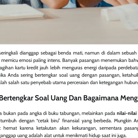
eringkali dianggap sebagai benda mati, namun di dalam sebuah 
memicu emosi paling intens. Banyak pasangan menemukan ba
agihan kartu kredit jauh lebih menguras energi daripada perdeb
Jika Anda sering bertengkar soal uang dengan pasangan, ketahu
adalah salah satu penyebab utama perceraian dan ketegangan hubung
Bertengkar Soal Uang Dan Bagaimana Meng
a bukan pada angka di buku tabungan, melainkan pada
nilai-nilai 
tumbuh dengan “cetak biru” finansial yang berbeda. Mungkin 
at hemat karena ketakutan akan kekurangan, sementara pasa
nggap uang adalah alat untuk menikmati hidup saat ini juga.