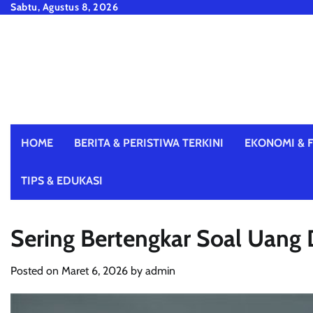
Skip
Sabtu, Agustus 8, 2026
to
content
HOME
BERITA & PERISTIWA TERKINI
EKONOMI & F
TIPS & EDUKASI
Sering Bertengkar Soal Uang
Posted on
Maret 6, 2026
by
admin