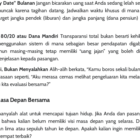
y Date” Bulanan
Jangan bicarakan uang saat Anda sedang lelah set
ncak karena tagihan datang. Jadwalkan waktu khusus di man
arget jangka pendek (liburan) dan jangka panjang (dana pensiun
 80/20 atau Dana Mandiri
Transparansi total bukan berarti kehi
enggunakan sistem di mana sebagian besar pendapatan diga
un masing-masing tetap memiliki “uang jajan” yang boleh di
penjelasan kepada pasangan.
si, Bukan Menyalahkan
Alih-alih berkata, “Kamu boros sekali bulan
erasaan seperti, “Aku merasa cemas melihat pengeluaran kita mel
 kita evaluasi bersama?”
asa Depan Bersama
hanyalah alat untuk mencapai tujuan hidup. Jika Anda dan pasang
a bahwa kalian belum memiliki visi masa depan yang selaras. 
n lima atau sepuluh tahun ke depan. Apakah kalian ingin memilik
tempat terbaik?