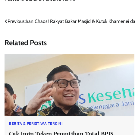
Navigasi
Previous:
Iran Chaos! Rakyat Bakar Masjid & Kutuk Khamenei d
pos
Related Posts
BERITA & PERISTIWA TERKINI
Cak Imin Teken Pemutihan Total BPJS