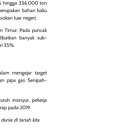
LPG hingga 336.000 ton
 merupakan bahan baku
sokan luar negeri.
n Timur. Pada puncak
ibatkan banyak sub-
ri 35%.
alam mengejar target
nan pipa gas Senipah-
uh insinyur, pekerja
arap pada 2019.
dunia di tanah kita