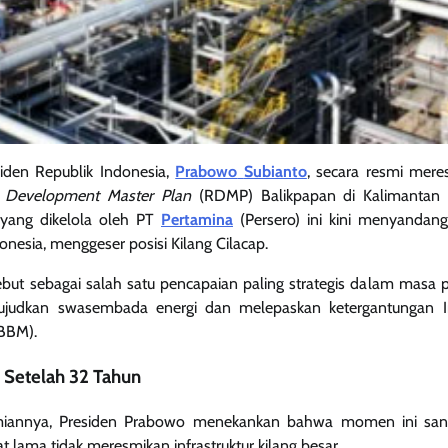
iden Republik Indonesia,
Prabowo
Subianto
, secara resmi mer
y Development Master Plan
(RDMP) Balikpapan di Kalimantan 
 yang dikelola oleh PT
Pertamina
(Persero) ini kini menyandang
onesia, menggeser posisi Kilang Cilacap.
ebut sebagai salah satu pencapaian paling strategis dalam masa
judkan swasembada energi dan melepaskan ketergantungan I
BBM).
Setelah 32 Tahun
iannya, Presiden Prabowo menekankan bahwa momen ini sang
 lama tidak meresmikan infrastruktur kilang besar.