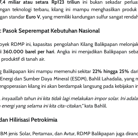
,4 miliar atau setara Rp123 triliun
ini bukan sekadar perlua
engan teknologi terbaru, kilang ini mampu menghasilkan produ
ngan standar
Euro V
, yang memiliki kandungan sulfur sangat renda
s: Pasok Seperempat Kebutuhan Nasional
oyek RDMP ini, kapasitas pengolahan Kilang Balikpapan melonjak 
di 360.000 barel per hari
. Angka ini menjadikan Balikpapan seb
roduktif di tanah air.
ang Balikpapan kini mampu memenuhi sekitar
22% hingga 25%
dar
 Energi dan Sumber Daya Mineral (ESDM), Bahlil Lahadalia, yang
goperasian kilang ini akan berdampak langsung pada kebijakan i
 insyaallah tahun ini kita tidak lagi melakukan impor solar. Ini ada
nergi yang selama ini kita cita-citakan,”
kata Bahlil.
n Hilirisasi Petrokimia
BM jenis Solar, Pertamax, dan Avtur, RDMP Balikpapan juga dira