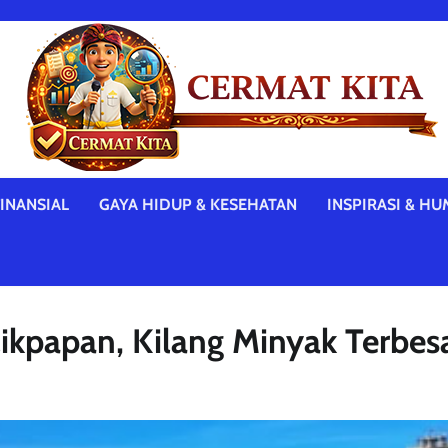
INANSIAL
GAYA HIDUP & KESEHATAN
INSPIRASI & HU
papan, Kilang Minyak Terbesa