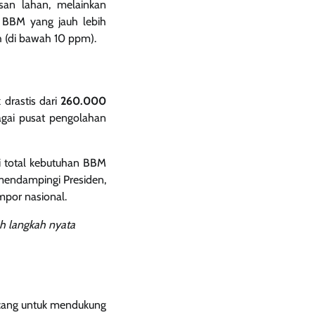
san lahan, melainkan
k BBM yang jauh lebih
h (di bawah 10 ppm).
drastis dari
260.000
agai pusat pengolahan
i total kebutuhan BBM
 mendampingi Presiden,
mpor nasional.
lah langkah nyata
ncang untuk mendukung