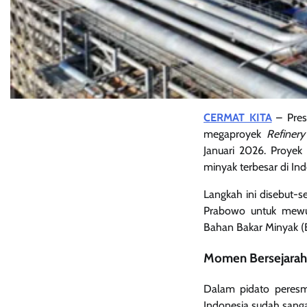
CERMAT KITA
– Pres
megaproyek
Refiner
Januari 2026. Proyek
minyak terbesar di Ind
Langkah ini disebut-s
Prabowo untuk mewu
Bahan Bakar Minyak (
Momen Bersejarah 
Dalam pidato peresm
Indonesia sudah sangat