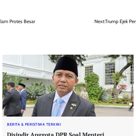
alam Protes Besar
Next:
Trump Ejek Per
BERITA & PERISTIWA TERKINI
Disindir Anggota DPR Soal Menteri