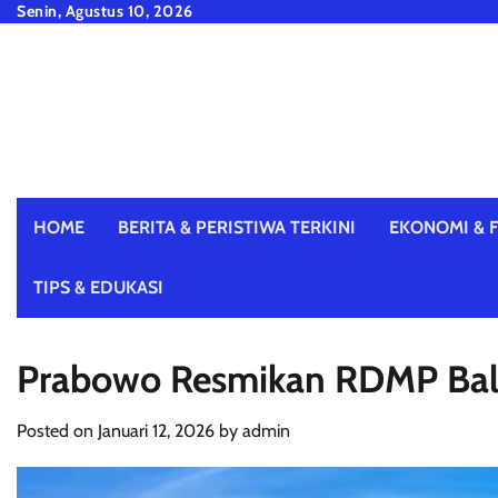
Skip
Senin, Agustus 10, 2026
to
content
HOME
BERITA & PERISTIWA TERKINI
EKONOMI & F
TIPS & EDUKASI
Prabowo Resmikan RDMP Balik
Posted on
Januari 12, 2026
by
admin