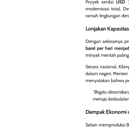
Proyek senilai
USD 7
modernisasi total. D
ramah lingkungan de
Lonjakan Kapasita
Dengan selesainya pr
barel per hari menja
minyak mentah paling p
Secara nasional, Kil
dalam negeri. Menteri
menyatakan bahwa pen
“Begitu diresmikan,
menuju kedaulatan e
Dampak Ekonomi da
Selain memproduksi B