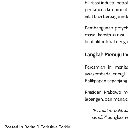
hilirisasi industri p
per tahun dan produk
vital bagi berbagai in
Pembangunan proyek 
masa konstruksinya,
kontraktor lokal deng
Langkah Menuju I
Peresmian ini menja
swasembada energi. I
Balikpapan sepanjang
Presiden Prabowo me
lapangan, dan manajem
“Ini adalah bukti 
sendiri,”
pungkasny
Posted in
Berita & Peristiwa Terkini