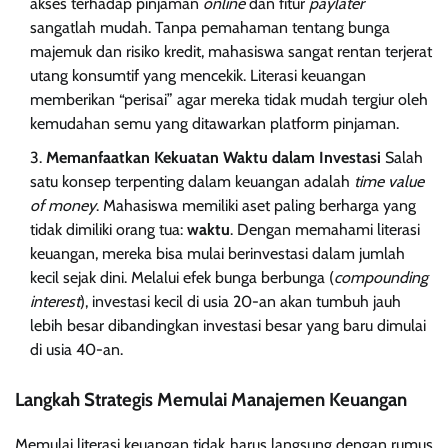
akses terhadap pinjaman
online
dan fitur
paylater
sangatlah mudah. Tanpa pemahaman tentang bunga
majemuk dan risiko kredit, mahasiswa sangat rentan terjerat
utang konsumtif yang mencekik. Literasi keuangan
memberikan “perisai” agar mereka tidak mudah tergiur oleh
kemudahan semu yang ditawarkan platform pinjaman.
Memanfaatkan Kekuatan Waktu dalam Investasi
Salah
satu konsep terpenting dalam keuangan adalah
time value
of money
. Mahasiswa memiliki aset paling berharga yang
tidak dimiliki orang tua:
waktu
. Dengan memahami literasi
keuangan, mereka bisa mulai berinvestasi dalam jumlah
kecil sejak dini. Melalui efek bunga berbunga (
compounding
interest
), investasi kecil di usia 20-an akan tumbuh jauh
lebih besar dibandingkan investasi besar yang baru dimulai
di usia 40-an.
Langkah Strategis Memulai Manajemen Keuangan
Memulai literasi keuangan tidak harus langsung dengan rumus