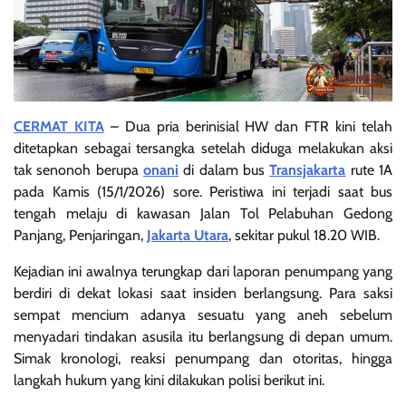
CERMAT KITA
– Dua pria berinisial HW dan FTR kini telah
ditetapkan sebagai tersangka setelah diduga melakukan aksi
tak senonoh berupa
onani
di dalam bus
Transjakarta
rute 1A
pada Kamis (15/1/2026) sore. Peristiwa ini terjadi saat bus
tengah melaju di kawasan Jalan Tol Pelabuhan Gedong
Panjang, Penjaringan,
Jakarta
Utara
, sekitar pukul 18.20 WIB.
Kejadian ini awalnya terungkap dari laporan penumpang yang
berdiri di dekat lokasi saat insiden berlangsung. Para saksi
sempat mencium adanya sesuatu yang aneh sebelum
menyadari tindakan asusila itu berlangsung di depan umum.
Simak kronologi, reaksi penumpang dan otoritas, hingga
langkah hukum yang kini dilakukan polisi berikut ini.