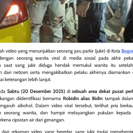
h video yang menunjukkan seorang juru parkir (jukir) di Kota
Bogo
dengan seorang wanita viral di media sosial pada akhir pekan
aat sang jukir diduga hendak memukul wanita itu setelah d
ari netizen serta mengakibatkan pelaku akhirnya diamankan o
i keterangan lebih lanjut.
pada
Sabtu (20 Desember 2025)
di
sebuah area dekat pusat per
kangan diidentifikasi bernama
Robidin alias Bidin
tampak dalam
garuh alkohol. Dalam video viral tersebut, terlihat pria berkau
n seorang wanita, dan hampir melayangkan pukulan kepada
kena cipratan air dari genangan.
dari rekaman video yang beredar, sang jukir mulai menghenta