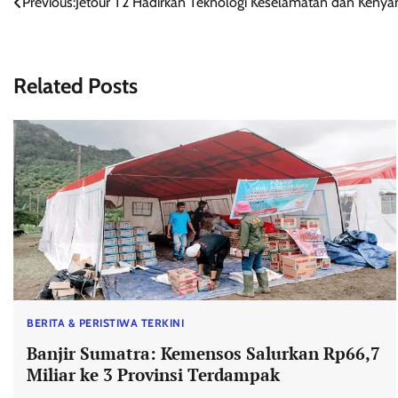
Navigasi
Previous:
Jetour T2 Hadirkan Teknologi Keselamatan dan Keny
pos
Related Posts
BERITA & PERISTIWA TERKINI
Banjir Sumatra: Kemensos Salurkan Rp66,7
Miliar ke 3 Provinsi Terdampak