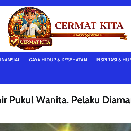
INANSIAL
GAYA HIDUP & KESEHATAN
INSPIRASI & HU
ir Pukul Wanita, Pelaku Diama