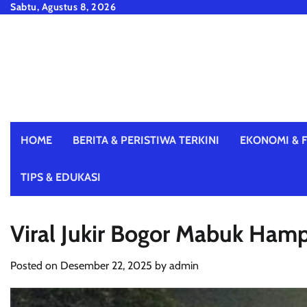
Skip
Sabtu, Agustus 8, 2026
to
content
HOME
BERITA & PERISTIWA TERKINI
EKONOMI & F
TIPS & EDUKASI
Viral Jukir Bogor Mabuk Hamp
Posted on
Desember 22, 2025
by
admin