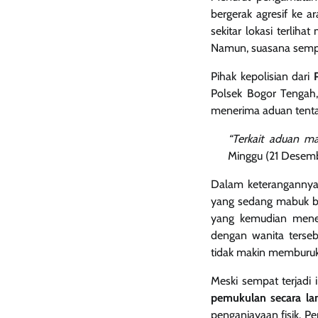
bergerak agresif ke 
sekitar lokasi terlih
Namun, suasana sempat
Pihak kepolisian dari
Polsek Bogor Tengah
menerima aduan tenta
“Terkait aduan ma
Minggu (21 Desemb
Dalam keterangannya,
yang sedang mabuk be
yang kemudian meneg
dengan wanita terse
tidak makin memburuk
Meski sempat terjadi 
pemukulan secara la
penganiayaan fisik. P