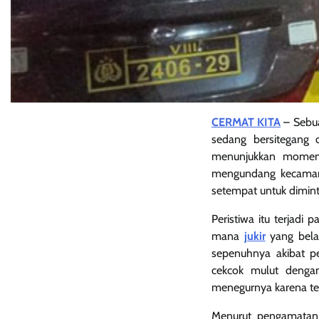
CERMAT KITA
– Sebua
sedang bersitegang 
menunjukkan momen s
mengundang kecaman d
setempat untuk diminta
Peristiwa itu terjadi 
mana
jukir
yang bela
sepenuhnya akibat pen
cekcok mulut denga
menegurnya karena ter
Menurut pengamatan 