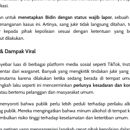
kasi.
an untuk
menetapkan Bidin dengan status wajib lapor
, sebuah 
enanganan kasus ini. Artinya, sang jukir tidak langsung ditahan, t
r kepada pihak kepolisian sesuai dengan ketentuan yang b
ut dilakukan.
 & Dampak Viral
yebar luas di berbagai platform media sosial seperti TikTok, In
tar dari warganet. Banyak yang mengkritik tindakan jukir yang 
terutama karena dilakukan ketika sedang berada di tempat um
gkah laku seperti ini mencerminkan
perlunya kesadaran dan kon
a atau bertemu pelanggan dan masyarakat umum.
nyoroti bahwa publik perlu lebih peduli terhadap perilaku al
ng publik. Mereka mengingatkan bahwa minum alkohol di tempat ke
nimbulkan risiko tinggi terhadap keselamatan dan ketertiban umum.
la netizen yang mengapresiasi langkah cepat pihak kepolisian dala