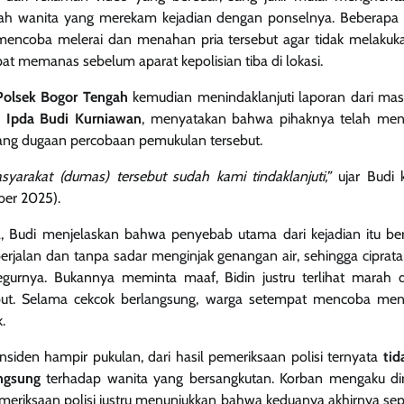
arah wanita yang merekam kejadian dengan ponselnya. Beberapa
at mencoba melerai dan menahan pria tersebut agar tidak melakuka
 memanas sebelum aparat kepolisian tiba di lokasi.
Polsek Bogor Tengah
kemudian menindaklanjuti laporan dari masy
,
Ipda Budi Kurniawan
, menyatakan bahwa pihaknya telah mend
ng dugaan percobaan pemukulan tersebut.
syarakat (dumas) tersebut sudah kami tindaklanjuti,”
ujar Budi k
er 2025).
 Budi menjelaskan bahwa penyebab utama dari kejadian itu berm
rjalan dan tanpa sadar menginjak genangan air, sehingga ciprata
urnya. Bukannya meminta maaf, Bidin justru terlihat marah d
but. Selama cekcok berlangsung, warga setempat mencoba mene
.
insiden hampir pukulan, dari hasil pemeriksaan polisi ternyata
tid
ngsung
terhadap wanita yang bersangkutan. Korban mengaku dir
emeriksaan polisi justru menunjukkan bahwa keduanya akhirnya se