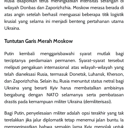
Rusia dilaporkan terus meningkatkan intensitas serangan di
wilayah Donbas dan Zaporizhzhia. Moskow merasa berada di
atas angin setelah berhasil menguasai beberapa titik logistik
krusial yang selama ini menjadi benteng pertahanan utama
Ukraina.
Tuntutan Garis Merah Moskow
Putin kembali menggarisbawahi syarat mutlak bagi
terciptanya perdamaian permanen. Syarat-syarat tersebut
meliputi pengakuan internasional atas wilayah-wilayah yang
telah dianeksasi Rusia, termasuk Donetsk, Luhansk, Kherson,
dan Zaporizhzhia. Selain itu, Rusia menuntut status netral bagi
Ukraina yang berarti Kyiv harus membatalkan ambisinya
bergabung dengan NATO selamanya serta pembatasan
drastis pada kemampuan militer Ukraina (demiliterisasi).
Bagi Putin, penyelesaian militer adalah opsi terakhir yang tak
terelakkan jika jalur diplomatik tetap menemui jalan buntu. Ia
memperingatkan bahwa semakin lama Kyiv menolak untuk