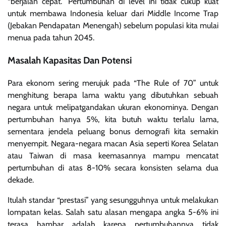
“berjalan cepat.” Pertumbuhan di level ini tidak cukup kuat
untuk membawa Indonesia keluar dari Middle Income Trap
(Jebakan Pendapatan Menengah) sebelum populasi kita mulai
menua pada tahun 2045.
Masalah Kapasitas Dan Potensi
Para ekonom sering merujuk pada “The Rule of 70” untuk
menghitung berapa lama waktu yang dibutuhkan sebuah
negara untuk melipatgandakan ukuran ekonominya. Dengan
pertumbuhan hanya 5%, kita butuh waktu terlalu lama,
sementara jendela peluang bonus demografi kita semakin
menyempit. Negara-negara macan Asia seperti Korea Selatan
atau Taiwan di masa keemasannya mampu mencatat
pertumbuhan di atas 8-10% secara konsisten selama dua
dekade.
Itulah standar “prestasi” yang sesungguhnya untuk melakukan
lompatan kelas. Salah satu alasan mengapa angka 5-6% ini
terasa hambar adalah karena pertumbuhannya tidak