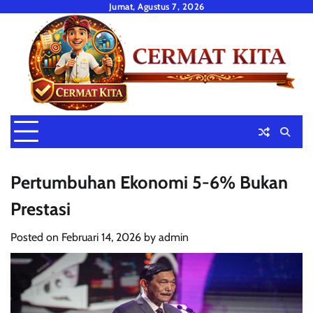
Skip
Jumat, Agustus 7, 2026
to
content
Pertumbuhan Ekonomi 5-6% Bukan
Prestasi
Posted on
Februari 14, 2026
by
admin