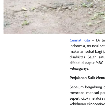
Cermat Kita
–
Di t
Indonesia, muncul sa
makanan sehat bagi ju
disabilitas. Salah s
difabel di dapur MBG
keluarganya.
Perjalanan Sulit Men
Sebelum bergabung de
mencoba mencari peng
seperti cilok melalui
kehidupan ekonominya 