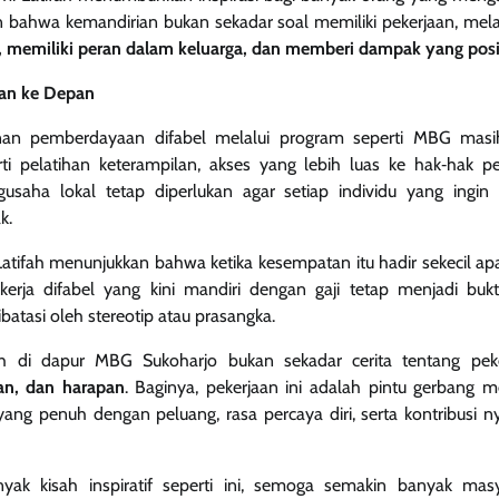
n bahwa kemandirian bukan sekadar soal memiliki pekerjaan, mel
i, memiliki peran dalam keluarga, dan memberi dampak yang posit
an ke Depan
lanan pemberdayaan difabel melalui program seperti MBG masih
i pelatihan keterampilan, akses yang lebih luas ke hak‑hak pe
usaha lokal tetap diperlukan agar setiap individu yang ingin
k.
Latifah menunjukkan bahwa ketika kesempatan itu hadir sekecil 
ekerja difabel yang kini mandiri dengan gaji tetap menjadi b
batasi oleh stereotip atau prasangka.
ifah di dapur MBG Sukoharjo bukan sekadar cerita tentang peke
an, dan harapan
. Baginya, pekerjaan ini adalah pintu gerbang 
yang penuh dengan peluang, rasa percaya diri, serta kontribusi n
ak kisah inspiratif seperti ini, semoga semakin banyak ma