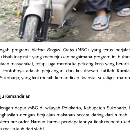
engah program
Makan Bergizi Gratis
(MBG) yang terus berjalan
tu kisah inspiratif yang menunjukkan bagaimana program ini buka
taan masyarakat, tetapi juga membuka peluang kerja yang berart
atu contohnya adalah perjuangan dan kesuksesan
Latifah Kurni
 Sukoharjo, yang kini meraih kemandirian finansial sekaligus m
uju Kemandirian
ngan dapur MBG di wilayah Polokarto, Kabupaten Sukoharjo, La
hasilan dengan berjualan makanan secara daring dari rumah. 
 sistem pre‑order. Namun karena pendapatannya tidak menentu kad
masih jauh dari stabil.