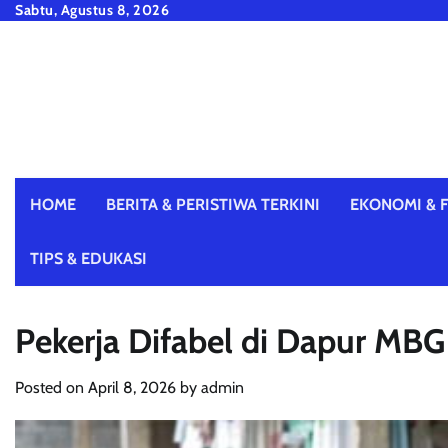
Skip
Sabtu, Agustus 8, 2026
to
content
HOME
BERITA & PERISTIWA TERKINI
EKONOMI & F
TIPS & EDUKASI
Pekerja Difabel di Dapur MBG 
Posted on
April 8, 2026
by
admin