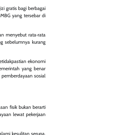
i gratis bagi berbagai
r MBG yang tersebar di
an menyebut rata‑rata
ang sebelumnya kurang
 ketidakpastian ekonomi
emerintah yang benar
at pemberdayaan sosial
an fisik bukan berarti
ayaan lewat pekerjaan
ami kesulitan serupa.