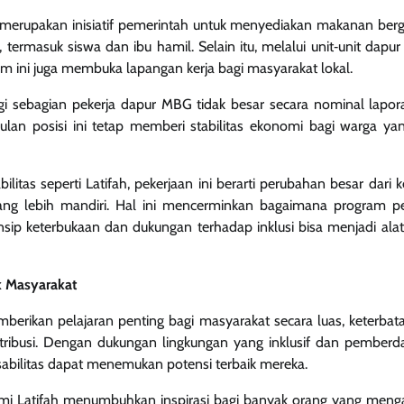
erupakan inisiatif pemerintah untuk menyediakan makanan bergiz
termasuk siswa dan ibu hamil. Selain itu, melalui unit‑unit dapu
m ini juga membuka lapangan kerja bagi masyarakat lokal.
agi sebagian pekerja dapur MBG tidak besar secara nominal lapor
 bulan posisi ini tetap memberi stabilitas ekonomi bagi warga y
litas seperti Latifah, pekerjaan ini berarti perubahan besar dari
ang lebih mandiri. Hal ini mencerminkan bagaimana program p
nsip keterbukaan dan dukungan terhadap inklusi bisa menjadi al
k Masyarakat
mberikan pelajaran penting bagi masyarakat secara luas, keterbatas
tribusi. Dengan dukungan lingkungan yang inklusif dan pemberd
abilitas dapat menemukan potensi terbaik mereka.
mi Latifah menumbuhkan inspirasi bagi banyak orang yang mengal