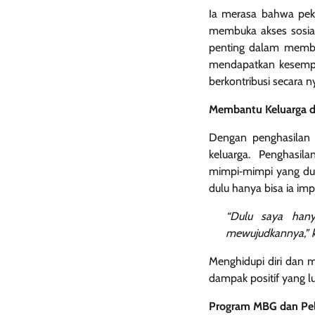
Ia merasa bahwa peker
membuka akses sosial
penting dalam memban
mendapatkan kesempat
berkontribusi secara 
Membantu Keluarga 
Dengan penghasilan 
keluarga. Penghasil
mimpi‑mimpi yang dulu
dulu hanya bisa ia imp
“Dulu saya hanya
mewujudkannya,” k
Menghidupi diri dan 
dampak positif yang lu
Program MBG dan Pe