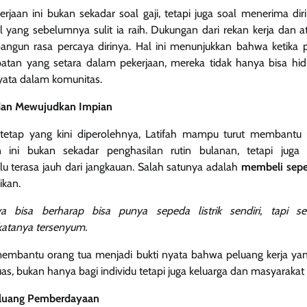
jaan ini bukan sekadar soal gaji, tetapi juga soal menerima di
 yang sebelumnya sulit ia raih. Dukungan dari rekan kerja dan 
gun rasa percaya dirinya. Hal ini menunjukkan bahwa ketika p
an yang setara dalam pekerjaan, mereka tidak hanya bisa hidu
nyata dalam komunitas.
dan Mewujudkan Impian
tetap yang kini diperolehnya, Latifah mampu turut membant
an ini bukan sekadar penghasilan rutin bulanan, tetapi jug
 terasa jauh dari jangkauan. Salah satunya adalah
membeli seped
ikan.
 bisa berharap bisa punya sepeda listrik sendiri, tapi s
atanya tersenyum.
membantu orang tua menjadi bukti nyata bahwa peluang kerja yan
as, bukan hanya bagi individu tetapi juga keluarga dan masyarakat s
luang Pemberdayaan