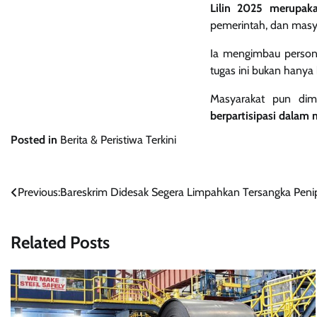
Lilin 2025 merupak
pemerintah, dan masy
Ia mengimbau persone
tugas ini bukan hanya 
Masyarakat pun dim
berpartisipasi dalam
Posted in
Berita & Peristiwa Terkini
Navigasi
Previous:
Bareskrim Didesak Segera Limpahkan Tersangka Peni
pos
Related Posts