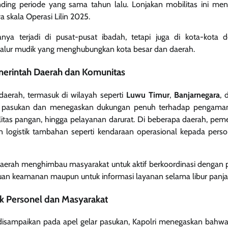
nding periode yang sama tahun lalu. Lonjakan mobilitas ini menj
a skala Operasi Lilin 2025.
anya terjadi di pusat-pusat ibadah, tetapi juga di kota-kota de
 jalur mudik yang menghubungkan kota besar dan daerah.
merintah Daerah dan Komunitas
daerah, termasuk di wilayah seperti
Luwu Timur
,
Banjarnegara
, 
r pasukan dan menegaskan dukungan penuh terhadap pengamana
abilitas pangan, hingga pelayanan darurat. Di beberapa daerah, pem
 logistik tambahan seperti kendaraan operasional kepada pers
aerah menghimbau masyarakat untuk aktif berkoordinasi dengan p
an keamanan maupun untuk informasi layanan selama libur panjan
uk Personel dan Masyarakat
isampaikan pada apel gelar pasukan, Kapolri menegaskan bahw