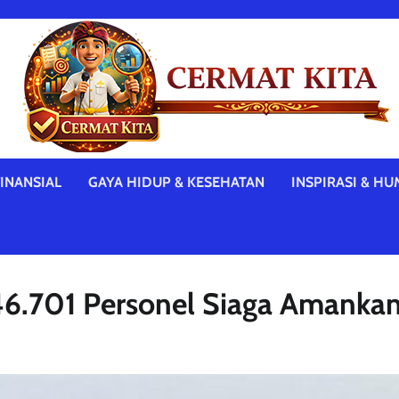
INANSIAL
GAYA HIDUP & KESEHATAN
INSPIRASI & HU
146.701 Personel Siaga Amanka