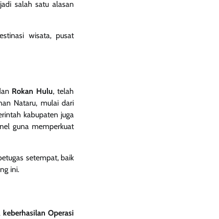
adi salah satu alasan
stinasi wisata, pusat
dan
Rokan Hulu
, telah
n Nataru, mulai dari
erintah kabupaten juga
onel guna memperkuat
etugas setempat, baik
g ini.
a
keberhasilan Operasi