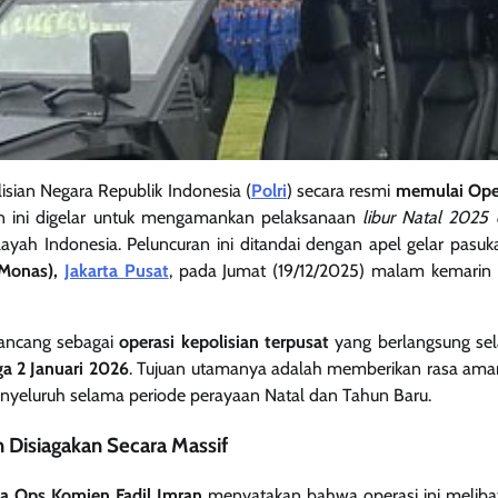
isian Negara Republik Indonesia (
Polri
) secara resmi
memulai Oper
an ini digelar untuk mengamankan pelaksanaan
libur Natal 2025
layah Indonesia. Peluncuran ini ditandai dengan apel gelar pasu
Monas),
Jakarta Pusat
, pada Jumat (19/12/2025) malam kemarin
rancang sebagai
operasi kepolisian terpusat
yang berlangsung s
a 2 Januari 2026
. Tujuan utamanya adalah memberikan rasa am
nyeluruh selama periode perayaan Natal dan Tahun Baru.
 Disiagakan Secara Massif
a Ops Komjen Fadil Imran
menyatakan bahwa operasi ini melib