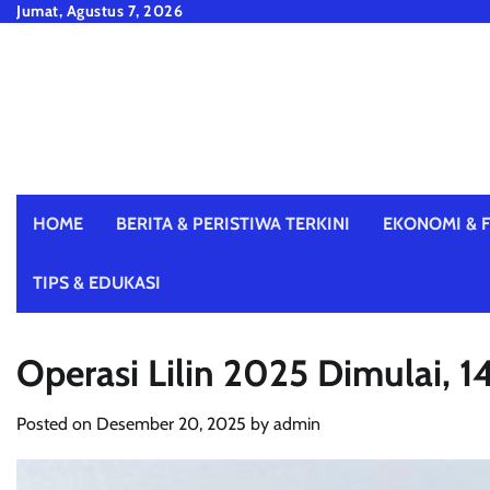
Skip
Jumat, Agustus 7, 2026
to
content
HOME
BERITA & PERISTIWA TERKINI
EKONOMI & F
TIPS & EDUKASI
Operasi Lilin 2025 Dimulai, 
Posted on
Desember 20, 2025
by
admin