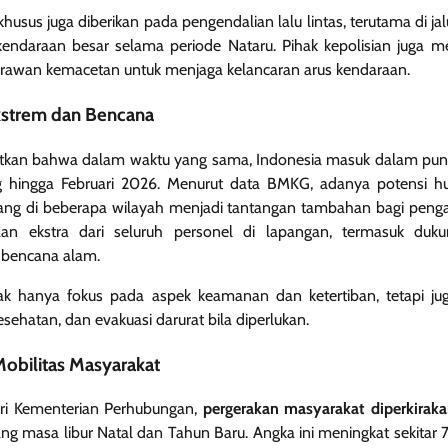
khusus juga diberikan pada pengendalian lalu lintas, terutama di jalu
endaraan besar selama periode Nataru. Pihak kepolisian juga me
tik rawan kemacetan untuk menjaga kelancaran arus kendaraan.
Ekstrem dan Bencana
atkan bahwa dalam waktu yang sama, Indonesia masuk dalam pu
ng hingga Februari 2026. Menurut data BMKG, adanya potensi h
ncang di beberapa wilayah menjadi tantangan tambahan bagi penga
aan ekstra dari seluruh personel di lapangan, termasuk duk
i bencana alam.
idak hanya fokus pada aspek keamanan dan ketertiban, tetapi ju
sehatan, dan evakuasi darurat bila diperlukan.
Mobilitas Masyarakat
ari Kementerian Perhubungan,
pergerakan masyarakat diperkiraka
g masa libur Natal dan Tahun Baru. Angka ini meningkat sekitar 7,