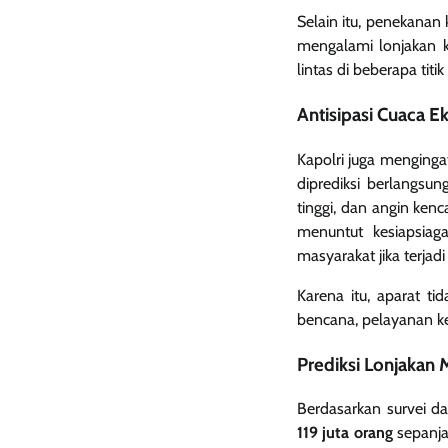
Selain itu, penekanan 
mengalami lonjakan k
lintas di beberapa ti
Antisipasi Cuaca 
Kapolri juga menging
diprediksi berlangsu
tinggi, dan angin ke
menuntut kesiapsiag
masyarakat jika terjad
Karena itu, aparat t
bencana, pelayanan ke
Prediksi Lonjakan 
Berdasarkan survei d
119 juta orang
sepanjan