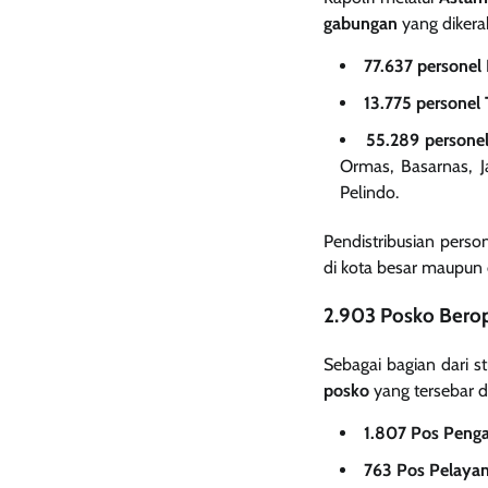
gabungan
yang dikerah
77.637 personel 
13.775 personel
55.289 personel 
Ormas, Basarnas, J
Pelindo.
Pendistribusian person
di kota besar maupun d
2.903 Posko Berop
Sebagai bagian dari s
posko
yang tersebar di 
1.807 Pos Peng
763 Pos Pelayan