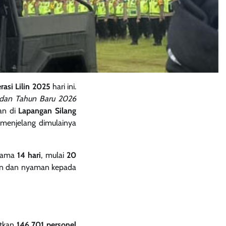
asi Lilin 2025
hari ini.
 dan Tahun Baru 2026
kan di
Lapangan Silang
 menjelang dimulainya
elama
14 hari
, mulai
20
an dan nyaman kepada
atkan
146.701 personel