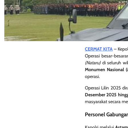
CERMAT KITA
– Kepol
Operasi besar-besar
(Nataru)
di seluruh wi
Monumen Nasional (
operasi.
Operasi Lilin 2025 di
Desember 2025 hingg
masyarakat secara me
Personel Gabungan
Kapolri melalui
Astam