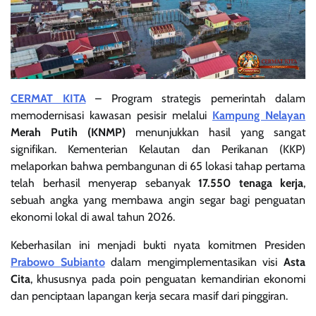
CERMAT KITA
– Program strategis pemerintah dalam
memodernisasi kawasan pesisir melalui
Kampung Nelayan
Merah Putih (KNMP)
menunjukkan hasil yang sangat
signifikan. Kementerian Kelautan dan Perikanan (KKP)
melaporkan bahwa pembangunan di 65 lokasi tahap pertama
telah berhasil menyerap sebanyak
17.550 tenaga kerja
,
sebuah angka yang membawa angin segar bagi penguatan
ekonomi lokal di awal tahun 2026.
Keberhasilan ini menjadi bukti nyata komitmen Presiden
Prabowo
Subianto
dalam mengimplementasikan visi
Asta
Cita
, khususnya pada poin penguatan kemandirian ekonomi
dan penciptaan lapangan kerja secara masif dari pinggiran.